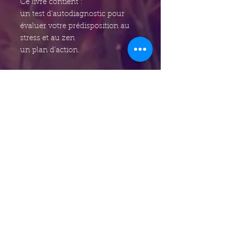
Ce livre contient :
un test d’autodiagnostic pour
évaluer votre prédisposition au
stress et au zen
un plan d’action.
Michel GRISAR
Formé en Belgique et aux États-
Unis, l’auteur a assumé des
responsabilités dans différentes
multinationales et enseigné à la
Boston University Brussels
pendant 10 ans.
Depuis plus de 25 ans, il crée des
outils pédagogiques, donne des
conférences, fait du coaching et
anime des formations en
entreprises dans différents pays.