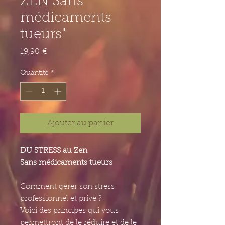
ZEN Sans
médicaments
tueurs"
Prix
19,90 €
Quantité
*
Ajouter au panier
DU
STRESS
au
Zen
Sans médicaments tueurs
Comment gérer son stress
professionnel et privé ?
Voici des principes qui vous
permettront de le réduire et de le