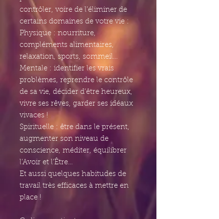
contrôler, voire de l’éliminer de
certains domaines de votre vie :
Physique : nourriture,
compléments alimentaires,
relaxation, sports, sommeil…
Mentale : identifier les vrais
problèmes, reprendre le contrôle
de sa vie, décider d’être heureux,
vivre ses rêves, garder ses idéaux
vivaces !
Spirituelle : être dans le présent,
augmenter son niveau de
conscience, méditer, équilibrer
l’Avoir et l’Être…
Et aussi quelques habitudes de
travail très efficaces à mettre en
place !